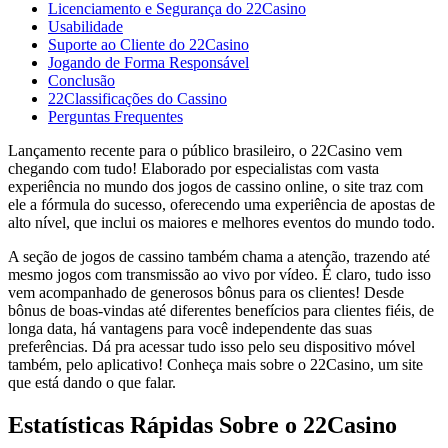
Licenciamento e Segurança do 22Casino
Usabilidade
Suporte ao Cliente do 22Casino
Jogando de Forma Responsável
Conclusão
22Classificações do Cassino
Perguntas Frequentes
Lançamento recente para o público brasileiro, o 22Casino vem
chegando com tudo! Elaborado por especialistas com vasta
experiência no mundo dos jogos de cassino online, o site traz com
ele a fórmula do sucesso, oferecendo uma experiência de apostas de
alto nível, que inclui os maiores e melhores eventos do mundo todo.
A seção de jogos de cassino também chama a atenção, trazendo até
mesmo jogos com transmissão ao vivo por vídeo. É claro, tudo isso
vem acompanhado de generosos bônus para os clientes! Desde
bônus de boas-vindas até diferentes benefícios para clientes fiéis, de
longa data, há vantagens para você independente das suas
preferências. Dá pra acessar tudo isso pelo seu dispositivo móvel
também, pelo aplicativo! Conheça mais sobre o 22Casino, um site
que está dando o que falar.
Estatísticas Rápidas Sobre o 22Casino