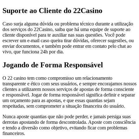
Suporte ao Cliente do 22Casino
Caso surja alguma dúvida ou problema técnico durante a utilização
dos serviços do 22Casino, saiba que há uma equipe de suporte ao
cliente disponível para te auxiliar nas suas questões. Você pode
escrever um e-mail caso queira tirar dúvidas, oferecer sugestões, ou
enviar documentos, e também pode entrar em contato pelo chat ao
vivo, que funciona 24h por dia.
Jogando de Forma Responsável
O 22 casino tem como compromisso um relacionamento
transparente e ético com seus usuários, e sempre encorajamos nossos
clientes a utilizarem nossos serviços de apostas de forma consciente
e responsável. Jogar de forma responsável significa definir e separar
um orçamento para as apostas, e que essas quantias sejam
respeitadas, sem comprometer a situação financeira do usuário.
Nunca aposte quantias que não pode perder, e jamais persiga suas
derrotas apostando de forma descontrolada. Aposte com consciência
e tendo a diversão como objetivo, evitando ficar com problemas
financeiros.