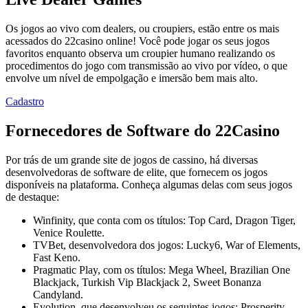
Os jogos ao vivo com dealers, ou croupiers, estão entre os mais
acessados do 22casino online! Você pode jogar os seus jogos
favoritos enquanto observa um croupier humano realizando os
procedimentos do jogo com transmissão ao vivo por vídeo, o que
envolve um nível de empolgação e imersão bem mais alto.
Cadastro
Fornecedores de Software do 22Casino
Por trás de um grande site de jogos de cassino, há diversas
desenvolvedoras de software de elite, que fornecem os jogos
disponíveis na plataforma. Conheça algumas delas com seus jogos
de destaque:
Winfinity, que conta com os títulos: Top Card, Dragon Tiger,
Venice Roulette.
TVBet, desenvolvedora dos jogos: Lucky6, War of Elements,
Fast Keno.
Pragmatic Play, com os títulos: Mega Wheel, Brazilian One
Blackjack, Turkish Vip Blackjack 2, Sweet Bonanza
Candyland.
Evolution, que desenvolveu os seguintes jogos: Prosperity