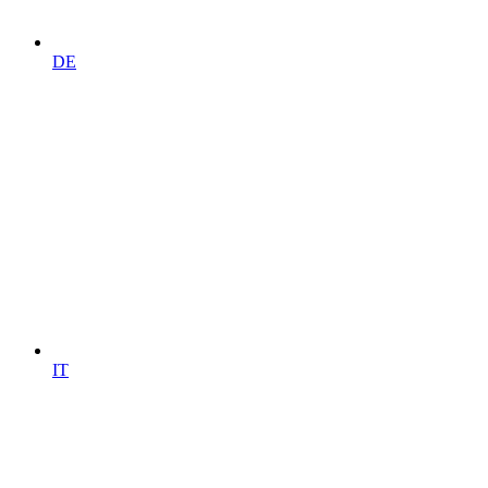
DE
IT