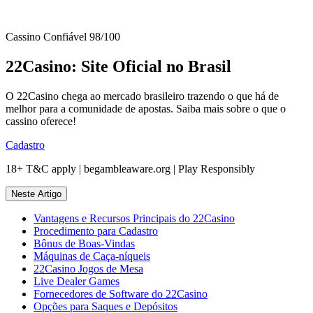
Cassino Confiável
98
/
100
22Casino: Site Oficial no Brasil
O 22Casino chega ao mercado brasileiro trazendo o que há de
melhor para a comunidade de apostas. Saiba mais sobre o que o
cassino oferece!
Cadastro
18+ T&C apply | begambleaware.org | Play Responsibly
Neste Artigo
Vantagens e Recursos Principais do 22Casino
Procedimento para Cadastro
Bônus de Boas-Vindas
Máquinas de Caça-níqueis
22Casino Jogos de Mesa
Live Dealer Games
Fornecedores de Software do 22Casino
Opções para Saques e Depósitos